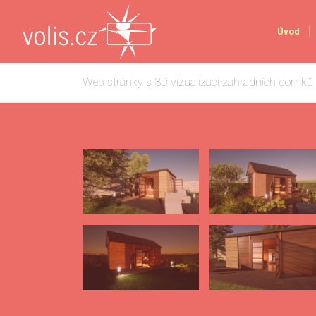
Úvod
Web stránky s 3D vizualizací zahradních domků