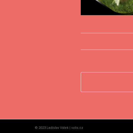
© 2023 Ladislav Válek | volis.cz